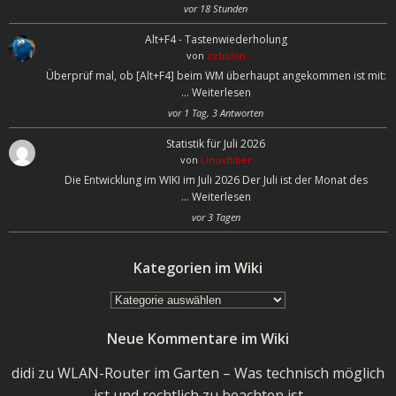
vor 18 Stunden
Alt+F4 - Tastenwiederholung
von
zebolon
Überprüf mal, ob [Alt+F4] beim WM überhaupt angekommen ist mit:
…
Weiterlesen
vor 1 Tag, 3 Antworten
Statistik für Juli 2026
von
LinuxBiber
Die Entwicklung im WIKI im Juli 2026 Der Juli ist der Monat des
…
Weiterlesen
vor 3 Tagen
Kategorien im Wiki
Kategorien
im
Neue Kommentare im Wiki
Wiki
didi
zu
WLAN-Router im Garten – Was technisch möglich
ist und rechtlich zu beachten ist