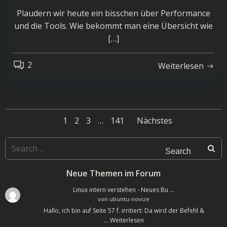
Plaudern wir heute ein bisschen über Performance
und die Tools. Wie bekommt man eine Übersicht wie
[…]
2
Weiterlesen
Posts
Posts
Page
Page
Page
Page
1
2
3
…
141
Nächstes
navigation
navigatio
Search
for:
Neue Themen im Forum
Linux intern verstehen - Neues Bu …
von
ubuntu-novize
Hallo, ich bin auf Seite 57 f. irritiert: Da wird der Befehl &
…
Weiterlesen