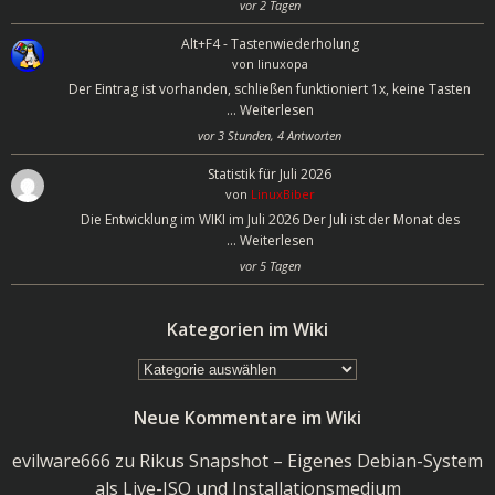
vor 2 Tagen
Alt+F4 - Tastenwiederholung
von
linuxopa
Der Eintrag ist vorhanden, schließen funktioniert 1x, keine Tasten
…
Weiterlesen
vor 3 Stunden, 4 Antworten
Statistik für Juli 2026
von
LinuxBiber
Die Entwicklung im WIKI im Juli 2026 Der Juli ist der Monat des
…
Weiterlesen
vor 5 Tagen
Kategorien im Wiki
Kategorien
im
Neue Kommentare im Wiki
Wiki
evilware666
zu
Rikus Snapshot – Eigenes Debian-System
als Live-ISO und Installationsmedium