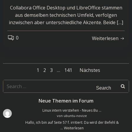
Collabora Office Desktop und LibreOffice stammen
aus demselben technischen Umfeld, verfolgen
inzwischen aber unterschiedliche Akzente. Beide […]
0
Weiterlesen
Posts
Posts
Page
Page
Page
Page
1
2
3
…
141
Nächstes
navigation
navigatio
Search
for:
Neue Themen im Forum
Linux intern verstehen - Neues Bu …
von
ubuntu-novize
Hallo, ich bin auf Seite 57 f. irritiert: Da wird der Befehl &
…
Weiterlesen