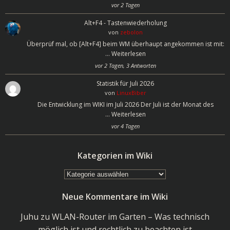
vor 2 Tagen
Alt+F4 - Tastenwiederholung
von
zebolon
Überprüf mal, ob [Alt+F4] beim WM überhaupt angekommen ist mit:
…
Weiterlesen
vor 2 Tagen, 3 Antworten
Statistik für Juli 2026
von
LinuxBiber
Die Entwicklung im WIKI im Juli 2026 Der Juli ist der Monat des
…
Weiterlesen
vor 4 Tagen
Kategorien im Wiki
Kategorien
im
Neue Kommentare im Wiki
Wiki
Juhu
zu
WLAN-Router im Garten – Was technisch
möglich ist und rechtlich zu beachten ist