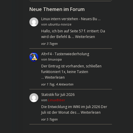
Neue Themen im Forum
Linux intern verstehen - Neues Bu …
von
ubuntu-novize
Hallo, ich bin auf Seite 57 f. irritiert: Da
wird der Befehl & …
Weiterlesen
vor 3 Tagen
Alt+F4 - Tastenwiederholung
von
linuxopa
Der Eintrag ist vorhanden, schließen
funktioniert 1x, keine Tasten
…
Weiterlesen
vor 1 Tag, 4 Antworten
Statistik für Juli 2026
von
LinuxBiber
Die Entwicklung im WIKI im Juli 2026 Der
Juli ist der Monat des …
Weiterlesen
vor 5 Tagen