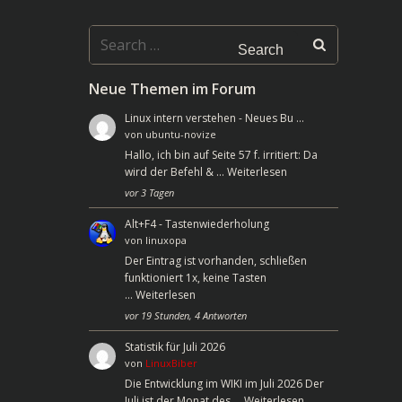
Search
for:
Neue Themen im Forum
Linux intern verstehen - Neues Bu …
von
ubuntu-novize
Hallo, ich bin auf Seite 57 f. irritiert: Da
wird der Befehl & …
Weiterlesen
vor 3 Tagen
Alt+F4 - Tastenwiederholung
von
linuxopa
Der Eintrag ist vorhanden, schließen
funktioniert 1x, keine Tasten
…
Weiterlesen
vor 19 Stunden, 4 Antworten
Statistik für Juli 2026
von
LinuxBiber
Die Entwicklung im WIKI im Juli 2026 Der
Juli ist der Monat des …
Weiterlesen