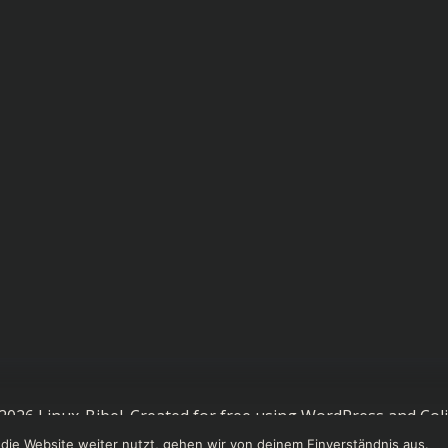
2026 Linux-Bibel. Created for free using WordPress and
Coli
die Website weiter nutzt, gehen wir von deinem Einverständnis aus.