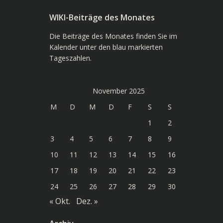
WIKI-Beiträge des Monates
Die Beiträge des Monates finden Sie im
Kalender unter den blau markierten
Tageszahlen.
November 2025
M
D
M
D
F
S
S
1
2
3
4
5
6
7
8
9
10
11
12
13
14
15
16
17
18
19
20
21
22
23
24
25
26
27
28
29
30
« Okt.
Dez. »