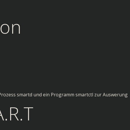
ion
-Prozess smartd und ein Programm smartctl zur Auswerung
A.R.T