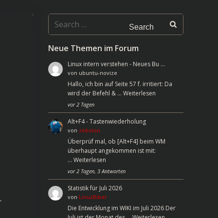
Search
for:
Neue Themen im Forum
Linux intern verstehen - Neues Bu …
von
ubuntu-novize
Hallo, ich bin auf Seite 57 f. irritiert: Da
wird der Befehl & …
Weiterlesen
vor 2 Tagen
Alt+F4 - Tastenwiederholung
von
zebolon
Überprüf mal, ob [Alt+F4] beim WM
überhaupt angekommen ist mit:
…
Weiterlesen
vor 2 Tagen, 3 Antworten
Statistik für Juli 2026
von
LinuxBiber
r
Die Entwicklung im WIKI im Juli 2026 Der
Juli ist der Monat des …
Weiterlesen