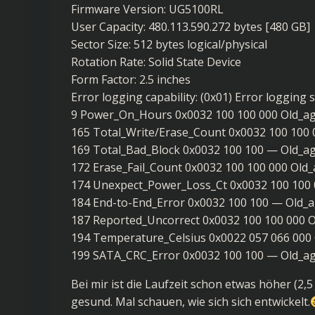
Firmware Version: UG5100RL
User Capacity: 480.113.590.272 bytes [480 GB]
Sector Size: 512 bytes logical/physical
Rotation Rate: Solid State Device
Form Factor: 2.5 inches
Error logging capability: (0x01) Error logging
9 Power_On_Hours 0x0032 100 100 000 Old_ag
165 Total_Write/Erase_Count 0x0032 100 100 
169 Total_Bad_Block 0x0032 100 100 — Old_ag
172 Erase_Fail_Count 0x0032 100 100 000 Old_
174 Unexpect_Power_Loss_Ct 0x0032 100 100 
184 End-to-End_Error 0x0032 100 100 — Old_a
187 Reported_Uncorrect 0x0032 100 100 000 O
194 Temperature_Celsius 0x0022 057 066 000 
199 SATA_CRC_Error 0x0032 100 100 — Old_ag
Bei mir ist die Laufzeit schon etwas höher (2,5
gesund. Mal schauen, wie sich sich entwickelt.