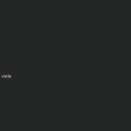
 viele
e