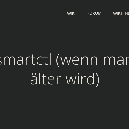
WIKI
FORUM
WIKI-IN
smartctl (wenn ma
älter wird)