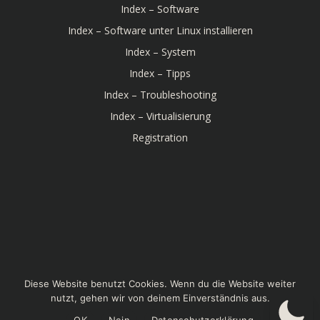
Index – Software
Index – Software unter Linux installieren
Index – System
Index – Tipps
Index – Troubleshooting
Index – Virtualisierung
Registration
© 2026 Linux-Bibel. Created for free using WordPress
Diese Website benutzt Cookies. Wenn du die Website weiter
and
Colibri
nutzt, gehen wir von deinem Einverständnis aus.
OK
Nein
Datenschutzerklärung