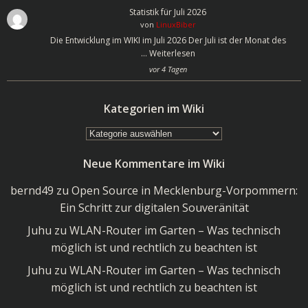
Statistik für Juli 2026
von
LinuxBiber
Die Entwicklung im WIKI im Juli 2026 Der Juli ist der Monat des
…
Weiterlesen
vor 4 Tagen
Kategorien im Wiki
Kategorien
im
Neue Kommentare im Wiki
Wiki
bernd49
zu
Open Source in Mecklenburg-Vorpommern:
Ein Schritt zur digitalen Souveränität
Juhu
zu
WLAN-Router im Garten – Was technisch
möglich ist und rechtlich zu beachten ist
Juhu
zu
WLAN-Router im Garten – Was technisch
möglich ist und rechtlich zu beachten ist