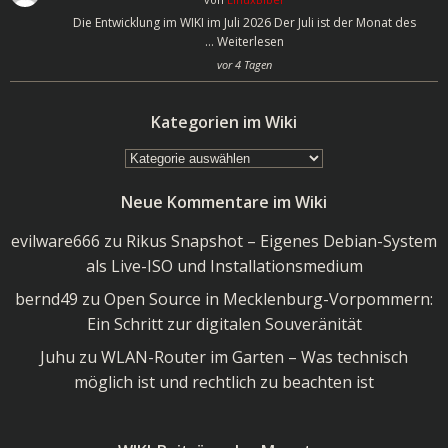
Die Entwicklung im WIKI im Juli 2026 Der Juli ist der Monat des
…
Weiterlesen
vor 4 Tagen
Kategorien im Wiki
Kategorien
im
Neue Kommentare im Wiki
Wiki
evilware666
zu
Rikus Snapshot – Eigenes Debian-System
als Live-ISO und Installationsmedium
bernd49
zu
Open Source in Mecklenburg-Vorpommern:
Ein Schritt zur digitalen Souveränität
Juhu
zu
WLAN-Router im Garten – Was technisch
möglich ist und rechtlich zu beachten ist