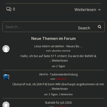
0
Weiterlesen
Search
for:
Neue Themen im Forum
Linux intern verstehen - Neues Bu …
von
ubuntu-novize
Hallo, ich bin auf Seite 57 f. irritiert: Da wird der Befehl &
…
Weiterlesen
vor 2 Tagen
Alt+F4 - Tastenwiederholung
von
zebolon
Überprüf mal, ob [Alt+F4] beim WM überhaupt angekommen ist mit:
…
Weiterlesen
vor 3 Tagen, 3 Antworten
Statistik für Juli 2026
von
LinuxBiber