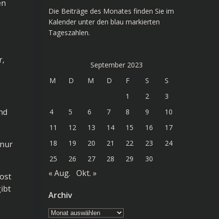
en
Die Beiträge des Monates finden Sie im
Kalender unter den blau markierten
Tageszahlen.
r,
September 2023
M
D
M
D
F
S
S
1
2
3
nd
4
5
6
7
8
9
10
11
12
13
14
15
16
17
18
19
20
21
22
23
24
 nur
25
26
27
28
29
30
« Aug.
Okt. »
host
ibt
Archiv
Archiv