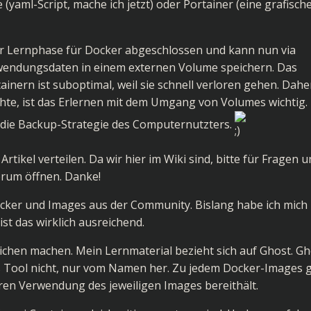
 (yaml-Script, mache ich jetzt) oder Portainer (eine grafisch
ner Lernphase für Docker abgeschlossen und kann nun via
wendungsdaten in einem externen Volume speichern. Das
nern ist suboptimal, weil sie schnell verloren gehen. Dahe
te, ist das Erlernen mit dem Umgang von Volumes wichtig.
die Backup-Strategie des Computernutzters.
ikel verteilen. Da wir hier im Wiki sind, bitte für Fragen u
rum öffnen. Danke!
ocker und Images aus der Community. Bislang habe ich mich
ist das wirklich ausreichend.
glichen machen. Mein Lernmaterial bezieht sich auf
Ghost
. G
as Tool nicht, nur vom Namen her. Zu jedem Docker-Images g
eren Verwendung des jeweiligen Images bereithält.