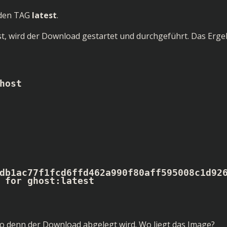
 den TAG
latest
.
st, wird der Download gestartet und durchgeführt. Das Erge
host

db1ac77f1fcd6ffd462a990f80aff595008c1d926
 for ghost:latest

wo denn der Download abgelegt wird. Wo liegt das Image?