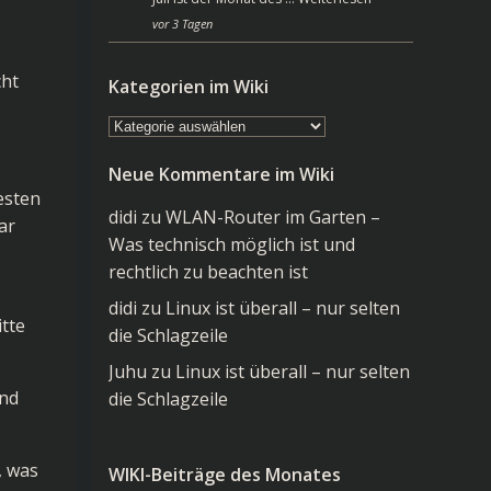
vor 3 Tagen
cht
Kategorien im Wiki
Kategorien
im
Neue Kommentare im Wiki
Wiki
esten
didi
zu
WLAN-Router im Garten –
ar
Was technisch möglich ist und
rechtlich zu beachten ist
didi
zu
Linux ist überall – nur selten
itte
die Schlagzeile
Juhu
zu
Linux ist überall – nur selten
und
die Schlagzeile
, was
WIKI-Beiträge des Monates