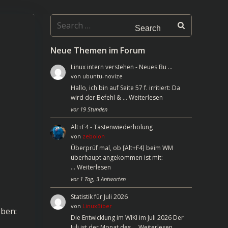
Search
for:
Neue Themen im Forum
Linux intern verstehen - Neues Bu …
von
ubuntu-novize
Hallo, ich bin auf Seite 57 f. irritiert: Da
wird der Befehl & …
Weiterlesen
vor 19 Stunden
Alt+F4 - Tastenwiederholung
von
zebolon
Überprüf mal, ob [Alt+F4] beim WM
überhaupt angekommen ist mit:
…
Weiterlesen
vor 1 Tag, 3 Antworten
Statistik für Juli 2026
von
LinuxBiber
eben:
Die Entwicklung im WIKI im Juli 2026 Der
Juli ist der Monat des …
Weiterlesen