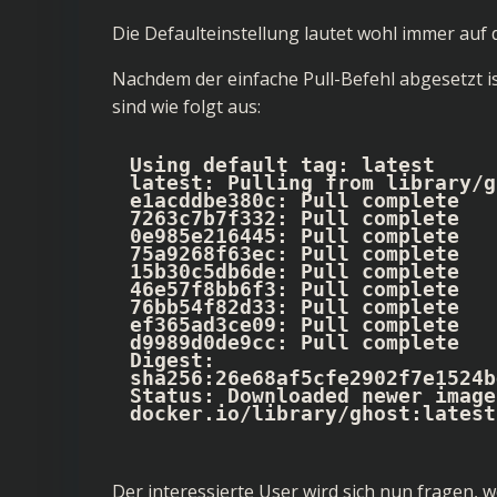
Die Defaulteinstellung lautet wohl immer auf
Nachdem der einfache Pull-Befehl abgesetzt i
sind wie folgt aus:
Using default tag: latest

latest: Pulling from library/g
e1acddbe380c: Pull complete 

7263c7b7f332: Pull complete 

0e985e216445: Pull complete 

75a9268f63ec: Pull complete 

15b30c5db6de: Pull complete 

46e57f8bb6f3: Pull complete 

76bb54f82d33: Pull complete 

ef365ad3ce09: Pull complete 

d9989d0de9cc: Pull complete 

Digest: 
sha256:26e68af5cfe2902f7e1524b
Status: Downloaded newer image
docker.io/library/ghost:latest
Der interessierte User wird sich nun fragen, 