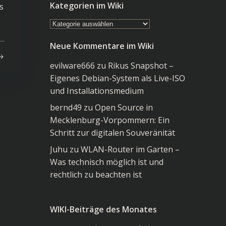
Kategorien im Wiki
s
Kategorien
im
Neue Kommentare im Wiki
Wiki
evilware666
zu
Rikus Snapshot –
Eigenes Debian-System als Live-ISO
und Installationsmedium
bernd49
zu
Open Source in
Mecklenburg-Vorpommern: Ein
Schritt zur digitalen Souveränität
Juhu
zu
WLAN-Router im Garten –
Was technisch möglich ist und
rechtlich zu beachten ist
WIKI-Beiträge des Monates