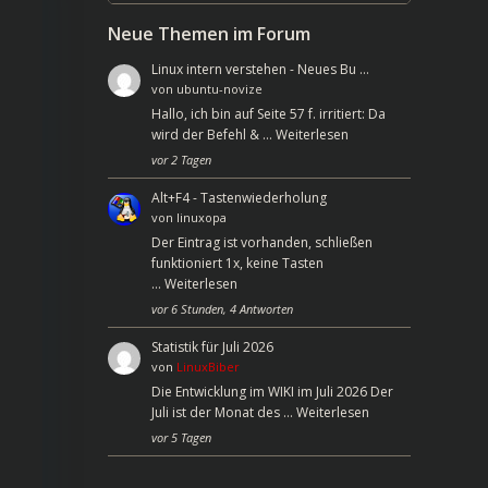
Neue Themen im Forum
Linux intern verstehen - Neues Bu …
von
ubuntu-novize
Hallo, ich bin auf Seite 57 f. irritiert: Da
wird der Befehl & …
Weiterlesen
vor 2 Tagen
Alt+F4 - Tastenwiederholung
von
linuxopa
Der Eintrag ist vorhanden, schließen
funktioniert 1x, keine Tasten
…
Weiterlesen
vor 6 Stunden, 4 Antworten
Statistik für Juli 2026
von
LinuxBiber
Die Entwicklung im WIKI im Juli 2026 Der
Juli ist der Monat des …
Weiterlesen
vor 5 Tagen