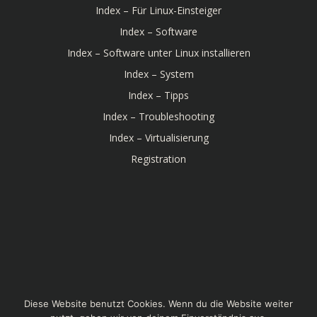
Index – Für Linux-Einsteiger
Index – Software
Index – Software unter Linux installieren
Index – System
Index – Tipps
Index – Troubleshooting
Index – Virtualisierung
Registration
© 2026 Linux-Bibel. Created for free using WordPress
Diese Website benutzt Cookies. Wenn du die Website weiter
and
Colibri