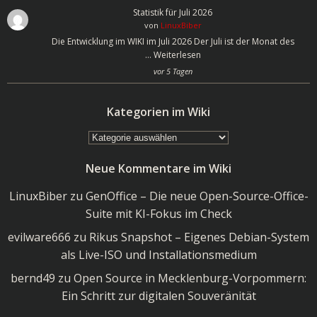
Statistik für Juli 2026
von
LinuxBiber
Die Entwicklung im WIKI im Juli 2026 Der Juli ist der Monat des
…
Weiterlesen
vor 5 Tagen
Kategorien im Wiki
Kategorien
im
Neue Kommentare im Wiki
Wiki
LinuxBiber
zu
GenOffice – Die neue Open-Source-Office-
Suite mit KI-Fokus im Check
evilware666
zu
Rikus Snapshot – Eigenes Debian-System
als Live-ISO und Installationsmedium
bernd49
zu
Open Source in Mecklenburg-Vorpommern:
Ein Schritt zur digitalen Souveränität