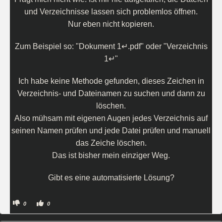
und Verzeichnisse lassen sich problemlos öffnen.
Nur eben nicht kopieren.
Zum Beispiel so: "Dokument 1↵.pdf" oder "Verzeichnis
1↵"
Ich habe keine Methode gefunden, dieses Zeichen in
Verzeichnis- und Dateinamen zu suchen und dann zu
löschen.
Also mühsam mit eigenen Augen jedes Verzeichnis auf
seinen Namen prüfen und jede Datei prüfen und manuell
das Zeiche löschen.
Das ist bisher mein einziger Weg.
Gibt es eine automatisierte Lösung?
A
A
0
0
n
n
k
k
l
l