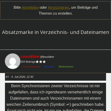
-
Anmelden
Registrieren
Bitte
oder
, um Beiträge und
Du
Themen zu erstellen.
bist
hier:
Absatzmarke in Verzeichnis- und Dateinamen
LinuxBiber
@linuxbiber
204 Beiträge
Administratoren
Benutzer
Moderatoren
#1
· 6. Juli 2026, 12:30
Beim Synchronisieren zweier Verzeichnisse ist mir
aufgefallen, dass ich irgendwann versehentlich einige
Dateinamen und auch Verzeichnisnamen mit einem
weichen Zeilenumbruch (Symbol: ↵) geschrieben habe.
Fragt mich nicht wie. Ist mir nie aufgefallen, die Dateien