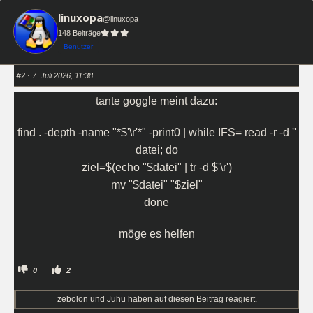
i
i
c
c
linuxopa
k
k
@linuxopa
e
e
148 Beiträge
n
n
f
f
Benutzer
ü
ü
r
r
D
D
a
a
#2
· 7. Juli 2026, 11:38
u
u
m
m
e
e
tante goggle meint dazu:
n
n
n
n
a
a
c
c
find . -depth -name "*$'\r'*" -print0 | while IFS= read -r -d ''
h
h
u
o
datei; do
n
b
t
e
e
n
ziel=$(echo "$datei" | tr -d $'\r')
n
.
.
mv "$datei" "$ziel"
done
möge es helfen
A
A
0
2
n
n
k
k
l
l
zebolon und Juhu haben auf diesen Beitrag reagiert.
i
i
c
c