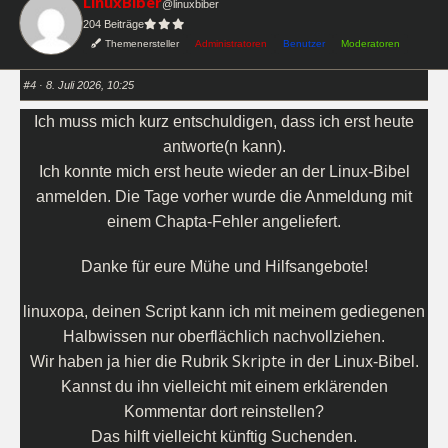
LinuxBiber
k
k
@linuxbiber
e
e
204 Beiträge
n
n
f
f
Themenersteller
Administratoren
Benutzer
Moderatoren
ü
ü
r
r
D
D
a
a
#4
· 8. Juli 2026, 10:25
u
u
m
m
e
e
Ich muss mich kurz entschuldigen, dass ich erst heute
n
n
n
n
antworte(n kann).
a
a
c
c
h
h
Ich konnte mich erst heute wieder an der Linux-Bibel
u
o
n
b
anmelden. Die Tage vorher wurde die Anmeldung mit
t
e
e
n
einem Chapta-Fehler angeliefert.
n
.
.
Danke für eure Mühe und Hilfsangebote!
linuxopa, deinen Script kann ich mit meinem gediegenen
Halbwissen nur oberflächlich nachvollziehen.
Skripte
Wir haben ja hier die Rubrik
in der Linux-Bibel.
Kannst du ihn vielleicht mit einem erklärenden
Kommentar dort reinstellen?
Das hilft vielleicht künftig Suchenden.