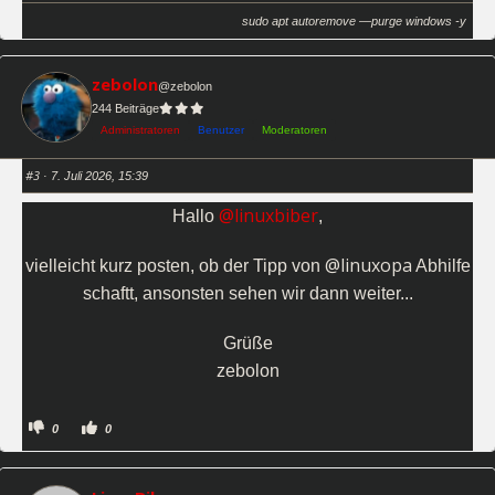
k
k
e
e
sudo apt autoremove —purge windows -y
n
n
f
f
ü
ü
r
r
D
D
zebolon
@zebolon
a
a
u
u
244 Beiträge
m
m
e
e
Administratoren
Benutzer
Moderatoren
n
n
n
n
a
a
c
c
#3
· 7. Juli 2026, 15:39
h
h
u
o
n
b
@linuxbiber
Hallo
,
t
e
e
n
n
.
.
@linuxopa
vielleicht kurz posten, ob der Tipp von
Abhilfe
schaftt, ansonsten sehen wir dann weiter...
Grüße
zebolon
A
A
0
0
n
n
k
k
l
l
i
i
c
c