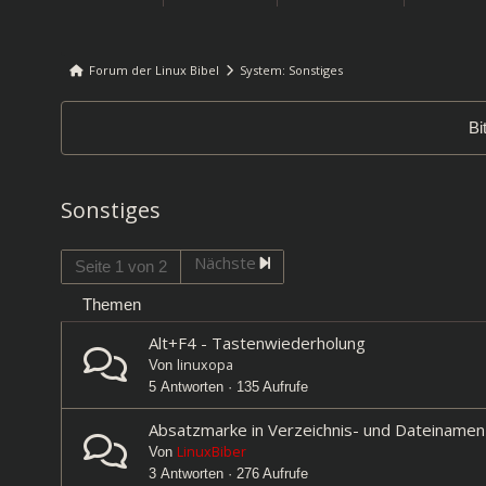
Forum der Linux Bibel
System: Sonstiges
Forum-
Breadcrumbs
Bi
-
Du
bist
Sonstiges
hier:
Nächste
Seite 1 von 2
Themen
Alt+F4 - Tastenwiederholung
linuxopa
Von
5 Antworten · 135 Aufrufe
Absatzmarke in Verzeichnis- und Dateinamen
LinuxBiber
Von
3 Antworten · 276 Aufrufe