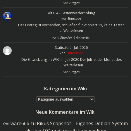
vor 2 Tagen
Alt+F4 - Tastenwiederholung
von
linuxopa
Der Eintrag ist vorhanden, schließen funktioniert 1x, keine Tasten
…
Weiterlesen
vor 4 Stunden, 4 Antworten
Statistik für Juli 2026
von
LinuxBiber
Die Entwicklung im WIKI im Juli 2026 Der Juli ist der Monat des
…
Weiterlesen
vor 5 Tagen
Kategorien im Wiki
Kategorien
im
Neue Kommentare im Wiki
Wiki
evilware666
zu
Rikus Snapshot – Eigenes Debian-System
als Live-ISO und Installationsmedium