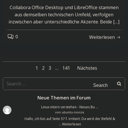
Collabora Office Desktop und LibreOffice stammen
aus demselben technischen Umfeld, verfolgen
inzwischen aber unterschiedliche Akzente. Beide […]
0
Weiterlesen
Posts
Posts
Page
Page
Page
Page
1
2
3
…
141
Nächstes
navigation
navigatio
Search
for:
Neue Themen im Forum
Linux intern verstehen - Neues Bu …
von
ubuntu-novize
Hallo, ich bin auf Seite 57 f. irritiert: Da wird der Befehl &
…
Weiterlesen