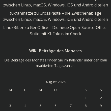
zwischen Linux, macOS, Windows, iOS und Android teilen
tuxfanmatze
zu
CrossPaste – die Zwischenablage
zwischen Linux, macOS, Windows, iOS und Android teilen
LinuxBiber
zu
GenOffice – Die neue Open-Source-Office-
Suite mit KI-Fokus im Check
WIKI-Beiträge des Monates
Die Beiträge des Monates finden Sie im Kalender unter den blau
markierten Tageszahlen.
August 2026
M
D
M
D
F
S
S
1
2
3
4
5
6
7
8
9