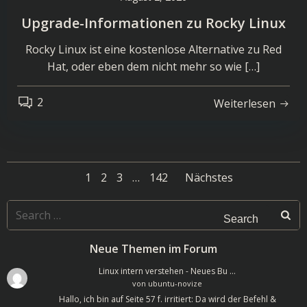
Upgrade-Informationen zu Rocky Linux
Rocky Linux ist eine kostenlose Alternative zu Red
Hat, oder eben dem nicht mehr so wie […]
2
Weiterlesen
Posts
Posts
Page
Page
Page
Page
1
2
3
…
142
Nächstes
navigation
navigatio
Search
for:
Neue Themen im Forum
Linux intern verstehen - Neues Bu …
von
ubuntu-novize
Hallo, ich bin auf Seite 57 f. irritiert: Da wird der Befehl &