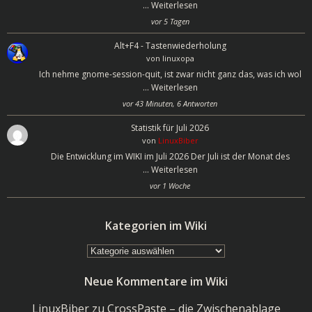
…
Weiterlesen
vor 5 Tagen
Alt+F4 - Tastenwiederholung
von
linuxopa
Ich nehme gnome-session-quit, ist zwar nicht ganz das, was ich wol
…
Weiterlesen
vor 43 Minuten, 6 Antworten
Statistik für Juli 2026
von
LinuxBiber
Die Entwicklung im WIKI im Juli 2026 Der Juli ist der Monat des
…
Weiterlesen
vor 1 Woche
Kategorien im Wiki
Kategorien
im
Neue Kommentare im Wiki
Wiki
LinuxBiber
zu
CrossPaste – die Zwischenablage