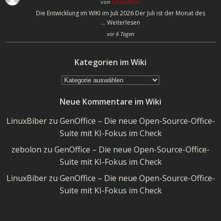
von
LinuxBiber
Die Entwicklung im WIKI im Juli 2026 Der Juli ist der Monat des
…
Weiterlesen
vor 6 Tagen
Kategorien im Wiki
Kategorien
im
Neue Kommentare im Wiki
Wiki
LinuxBiber
zu
GenOffice – Die neue Open-Source-Office-
Suite mit KI-Fokus im Check
zebolon
zu
GenOffice – Die neue Open-Source-Office-
Suite mit KI-Fokus im Check
LinuxBiber
zu
GenOffice – Die neue Open-Source-Office-
Suite mit KI-Fokus im Check