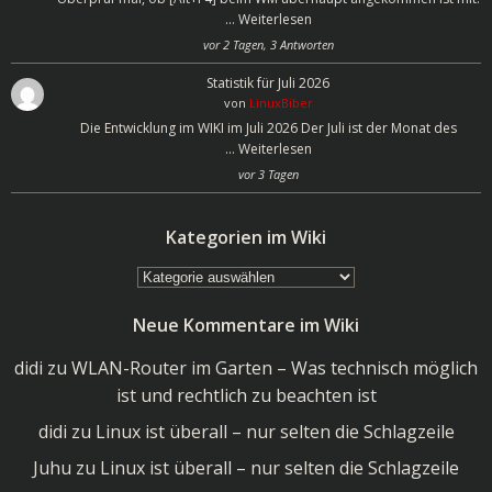
…
Weiterlesen
vor 2 Tagen, 3 Antworten
Statistik für Juli 2026
von
LinuxBiber
Die Entwicklung im WIKI im Juli 2026 Der Juli ist der Monat des
…
Weiterlesen
vor 3 Tagen
Kategorien im Wiki
Kategorien
im
Neue Kommentare im Wiki
Wiki
didi
zu
WLAN-Router im Garten – Was technisch möglich
ist und rechtlich zu beachten ist
didi
zu
Linux ist überall – nur selten die Schlagzeile
Juhu
zu
Linux ist überall – nur selten die Schlagzeile