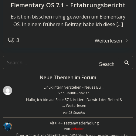
Elementary OS 7.1 – Erfahrungsbericht
Es ist ein bisschen ruhig geworden um Elementary
OS. In einem früheren Beitrag habe ich diese […]
3
Weiterlesen
Search
for:
Neue Themen im Forum
Linux intern verstehen - Neues Bu …
von
ubuntu-novize
Hallo, ich bin auf Seite 57 f. irritiert: Da wird der Befehl &
…
Weiterlesen
vor 23 Stunden
Alt+F4 - Tastenwiederholung
von
zebolon
Überprüf mal, ob [Alt+F4] beim WM überhaupt angekommen ist mit: