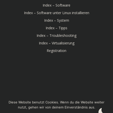
Index – Software
Index – Software unter Linux installieren
Index – System
Index – Tipps
Index – Troubleshooting
Index – Virtualisierung
Registration
© 2026 Linux-Bibel. Created for free using WordPress
Diese Website benutzt Cookies. Wenn du die Website weiter
and
Colibri
nutzt, gehen wir von deinem Einverständnis aus.