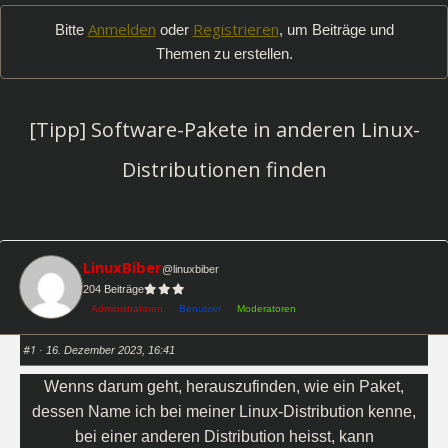
-
Anmelden
Registrieren
Bitte
oder
, um Beiträge und
Du
Themen zu erstellen.
bist
hier:
[Tipp] Software-Pakete in anderen Linux-
Distributionen finden
LinuxBiber
@linuxbiber
204 Beiträge
Administratoren
Benutzer
Moderatoren
#1
· 16. Dezember 2023, 16:41
Wenns darum geht, herauszufinden, wie ein Paket,
dessen Name ich bei meiner Linux-Distribution kenne,
bei einer anderen Distribution heisst, kann