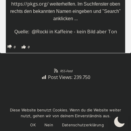
https://pkgs.org/
weiterhelfen. Im Suchfenster oben
rechts den bekannten Namen eingeben und "Search"
anklicken ...
Kaffeine - kein Bild aber Ton
Quelle:
@R
ocki in
A
A
0
0
n
n
k
k
l
l
i
i
c
c
k
k
e
e
RSS-Feed
n
n
f
f
Post Views:
239.750
ü
ü
r
r
D
D
a
a
u
u
m
m
e
e
n
n
n
n
© 2026 Linux-Bibel. Created for free using WordPress
a
a
Diese Website benutzt Cookies. Wenn du die Website weiter
c
c
h
h
and
Colibri
nutzt, gehen wir von deinem Einverständnis aus.
u
o
n
b
t
e
OK
Nein
Datenschutzerklärung
e
n
n
.