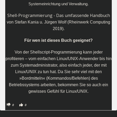
Systemeinrichtung und Verwaltung.
Shell-Programmierung - Das umfassende Handbuch
von Stefan Kania u. Jürgen Wolf (Rheinwerk Computing
2019).
Für wen ist dieses Buch geeignet?
Von der Shellscript-Programmierung kann jeder
profitieren – vom einfachen Linux/UNIX-Anwender bis hin
zum Systemadministrator, also einfach jeder, der mit
Linux/UNIX zu tun hat. Da Sie sehr viel mit den
»Bordmitteln« (Kommandos/Befehlen) des
Betriebssystems arbeiten, bekommen Sie so auch ein
gewisses Gefühl für Linux/UNIX.
A
A
0
0
n
n
k
k
l
l
i
i