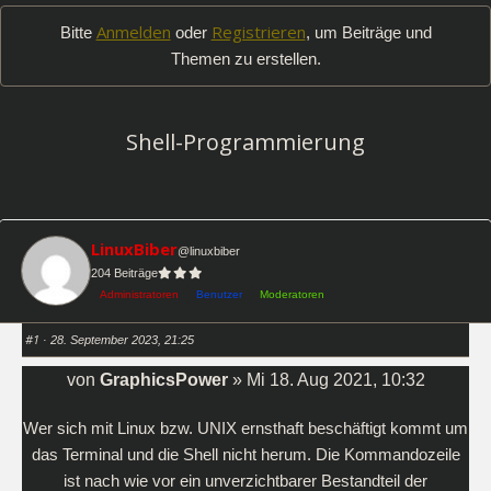
-
Anmelden
Registrieren
Bitte
oder
, um Beiträge und
Du
Themen zu erstellen.
bist
hier:
Shell-Programmierung
LinuxBiber
@linuxbiber
204 Beiträge
Administratoren
Benutzer
Moderatoren
#1
· 28. September 2023, 21:25
von
GraphicsPower
»
Mi 18. Aug 2021, 10:32
Wer sich mit Linux bzw. UNIX ernsthaft beschäftigt kommt um
das Terminal und die Shell nicht herum. Die Kommandozeile
ist nach wie vor ein unverzichtbarer Bestandteil der