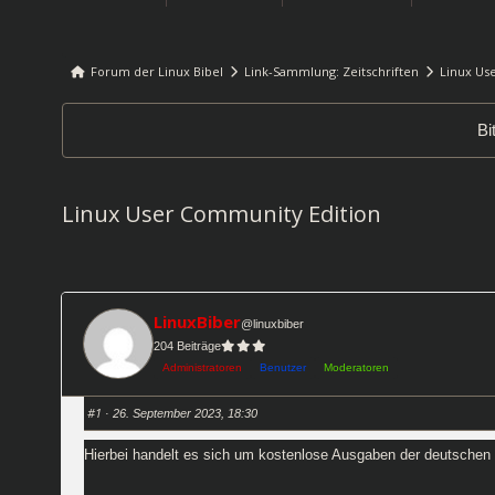
Forum der Linux Bibel
Link-Sammlung: Zeitschriften
Linux Us
Forum-
Breadcrumbs
Bi
-
Du
bist
Linux User Community Edition
hier:
LinuxBiber
@linuxbiber
204 Beiträge
Administratoren
Benutzer
Moderatoren
#1
· 26. September 2023, 18:30
Hierbei handelt es sich um kostenlose Ausgaben der
d
eutschen 