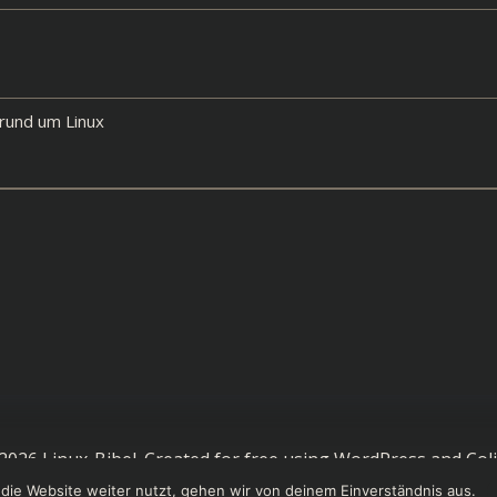
 rund um Linux
2026 Linux-Bibel. Created for free using WordPress and
Coli
die Website weiter nutzt, gehen wir von deinem Einverständnis aus.