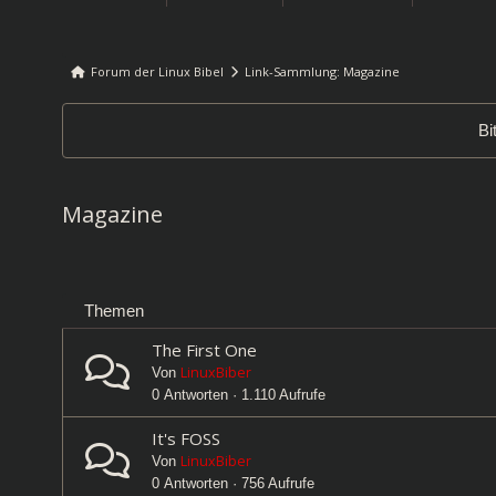
Forum der Linux Bibel
Link-Sammlung: Magazine
Forum-
Breadcrumbs
Bi
-
Du
bist
Magazine
hier:
Themen
The First One
LinuxBiber
Von
0 Antworten · 1.110 Aufrufe
It's FOSS
LinuxBiber
Von
0 Antworten · 756 Aufrufe