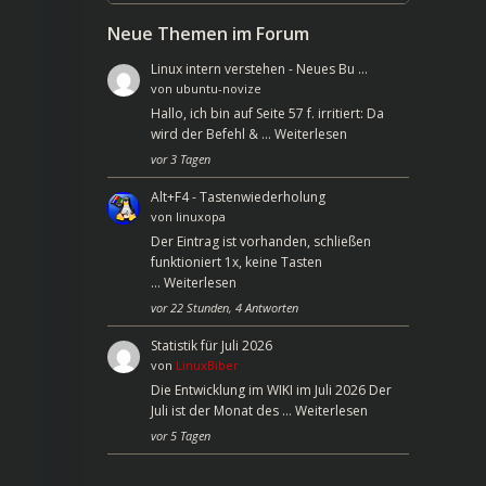
Neue Themen im Forum
Linux intern verstehen - Neues Bu …
von
ubuntu-novize
Hallo, ich bin auf Seite 57 f. irritiert: Da
wird der Befehl & …
Weiterlesen
vor 3 Tagen
Alt+F4 - Tastenwiederholung
von
linuxopa
Der Eintrag ist vorhanden, schließen
funktioniert 1x, keine Tasten
…
Weiterlesen
vor 22 Stunden, 4 Antworten
Statistik für Juli 2026
von
LinuxBiber
Die Entwicklung im WIKI im Juli 2026 Der
Juli ist der Monat des …
Weiterlesen
vor 5 Tagen